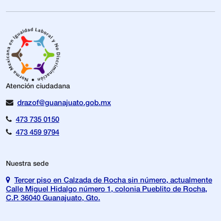
Atención ciudadana
drazof@guanajuato.gob.mx
473 735 0150
473 459 9794
Nuestra sede
Tercer piso en Calzada de Rocha sin número, actualmente
Calle Miguel Hidalgo número 1, colonia Pueblito de Rocha,
C.P. 36040 Guanajuato, Gto.