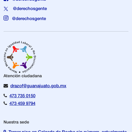
@derechosgente
@derechosgente
Atención ciudadana
drazof@guanajuato.gob.mx
473 735 0150
473 459 9794
Nuestra sede
Tercer piso en Calzada de Rocha sin número, actualmente