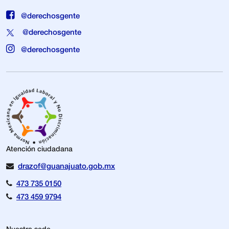
@derechosgente
@derechosgente
@derechosgente
Atención ciudadana
drazof@guanajuato.gob.mx
473 735 0150
473 459 9794
Nuestra sede