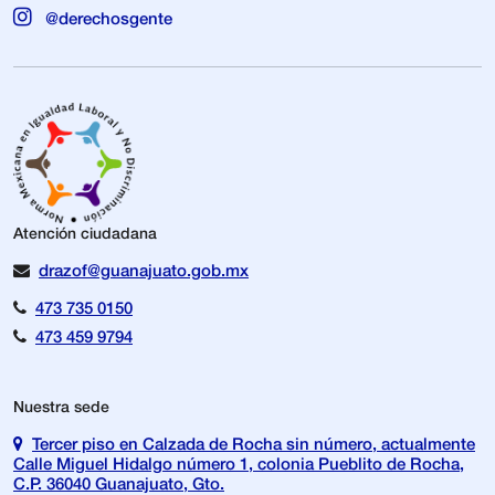
@derechosgente
Atención ciudadana
drazof@guanajuato.gob.mx
473 735 0150
473 459 9794
Nuestra sede
Tercer piso en Calzada de Rocha sin número, actualmente
Calle Miguel Hidalgo número 1, colonia Pueblito de Rocha,
C.P. 36040 Guanajuato, Gto.